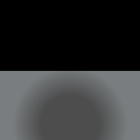
¿QUIERES
VIVIRLO?
Escríbenos hoy mismo y te
enviaremos toda la información.