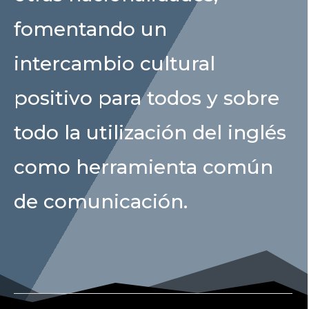
fomentando un
intercambio cultural
positivo para todos y sobre
todo la utilización del inglés
como herramienta común
de comunicación.