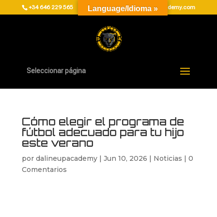
+34 646 229 565
administracion@dalineupacademy.com
Language/Idioma »
Seleccionar página
Cómo elegir el programa de
fútbol adecuado para tu hijo
este verano
por
dalineupacademy
|
Jun 10, 2026
|
Noticias
|
0
Comentarios