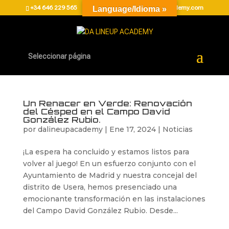
+34 646 229 565
administracion@dalineupacademy.com
Language/Idioma »
Seleccionar página
Un Renacer en Verde: Renovación
del Césped en el Campo David
González Rubio.
por
dalineupacademy
|
Ene 17, 2024
|
Noticias
¡La espera ha concluido y estamos listos para
volver al juego! En un esfuerzo conjunto con el
Ayuntamiento de Madrid y nuestra concejal del
distrito de Usera, hemos presenciado una
emocionante transformación en las instalaciones
del Campo David González Rubio. Desde...